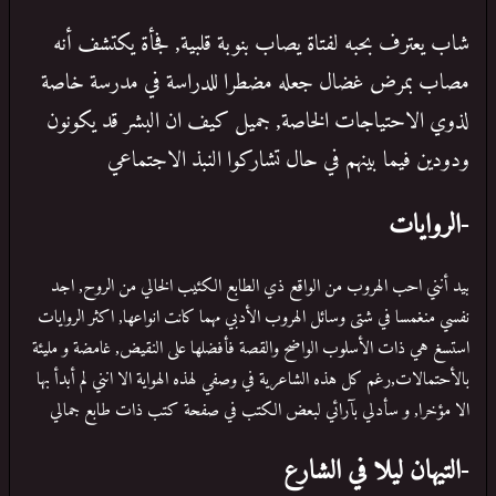
شاب يعترف بحبه لفتاة يصاب بنوبة قلبية, فجأة يكتشف أنه
مصاب بمرض غضال جعله مضطرا للدراسة في مدرسة خاصة
لذوي الاحتياجات الخاصة, جميل كيف ان البشر قد يكونون
ودودين فيما بينهم في حال تشاركوا النبذ الاجتماعي
-الروايات
بيد أنني احب الهروب من الواقع ذي الطابع الكئيب الخالي من الروح, اجد
نفسي منغمسا في شتى وسائل الهروب الأدبي مهما كانت انواعها, اكثر الروايات
استسغ هي ذات الأسلوب الواضح والقصة فأفضلها على النقيض, غامضة و مليئة
بالأحتمالات,رغم كل هذه الشاعرية في وصفي لهذه الهواية الا انني لم أبدأ بها
الا مؤخرا, و سأدلي بآرائي لبعض الكتب في صفحة كتب ذات طابع جمالي
-التيهان ليلا في الشارع