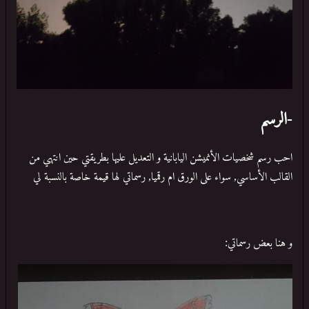
-الرسم
احب رسم شخصيات الأنميشن اليابانية و التعديل عليها بطريقتي حين انتهي من
القالب الأساسي, سواء على الورق ام رقميا, رسماتي لها قيمة خاصة بالنسبة لي
و هنا بعض رسماتي: