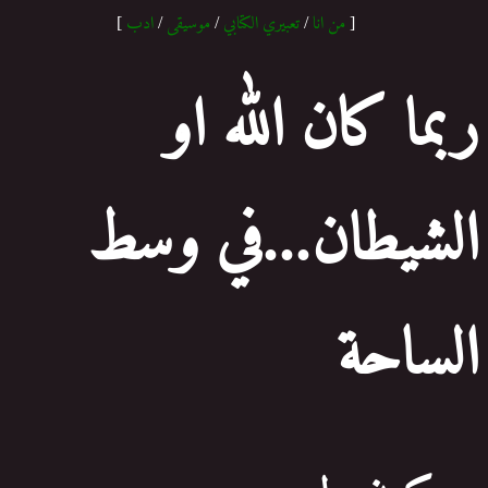
[
من انا
/
تعبيري الكتابي
/
موسيقى
/
ادب
]
ربما كان الله او
الشيطان...في وسط
الساحة