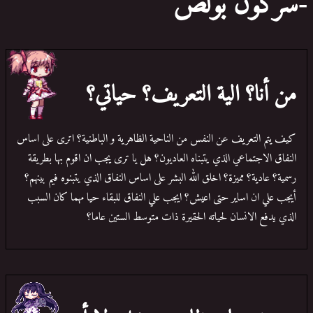
-سركون بولص
من أنا؟ الية التعريف؟ حياتي؟
كيف يتم التعريف عن النفس من الناحية الظاهرية و الباطنية؟ اترى على اساس
النفاق الاجتماعي الذي يتبناه العاديون؟ هل يا ترى يجب ان اقوم بها بطريقة
رسمية؟ عادية؟ مميزة؟ اخلق الله البشر على اساس النفاق الذي يتبنوه فيم بينهم؟
أيجب علي ان اساير حتى اعيش؟ ايجب علي النفاق للبقاء حيا مهما كان السبب
الذي يدفع الانسان لحياته الحقيرة ذات متوسط الستين عاما؟