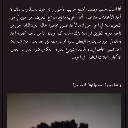
أنا انسان حسب وصف المجتمع غريب الأطوار و غير متزن نفسيا, رغم ذلك لا
أجد الأختلاف هنا نقمة, أنما أسلوب مديح, ان صح التعريف, من هواياتي هو
التجول ليلا في الحي حتى اتيه, لأجد نفسي محاصرا بجمالية العزلة التامة حتى من
ناحية معرفة الطريق الى اللاعزلة, الجمالية كلمة فريدة, انا من ناحية شخصية اجد
جمال في امور قد يعتبرها البعض عادية او غير مهمة على حد بعيد, حين اتيه ليلا
اجد نفسي محاصرا بهذه لجمالية, الشوارع الفارغة, انعكاس ضوء القمر على بعض
الأشجار, المحلات المغلقة, الى اخره..
و هنا صورة اخذتها ليلا ذات مرة!