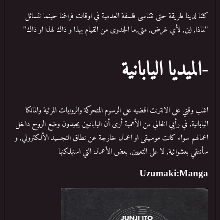
كلنا لدينا طريقة حتى نتناسى فلسفة العدمية في اوقات فراغنا حينما نتسائل
"لماذا, اين, لأي غرض, متى,ما الجدوى من القيام بهذا و ذاك لهذا او ذاك"
-الميديا اليابانية
اغلب وقتي على الانترنت اقضيه على الرسوم المتحركة والروايات المرئية والمانكا
اليابانية, في رأيي الخالي من الأهمية أرى أن اليابانيين يجيدون وضع الروح داخل
اعمالهم سواء كانت موسيقى او اعمال خارجة عن نطاق التجسيد الألكتروني, و
سأنتقي بعشوائية, لا على التعيين, بعض الأعمال التي استهلكتها
Uzumaki:Manga