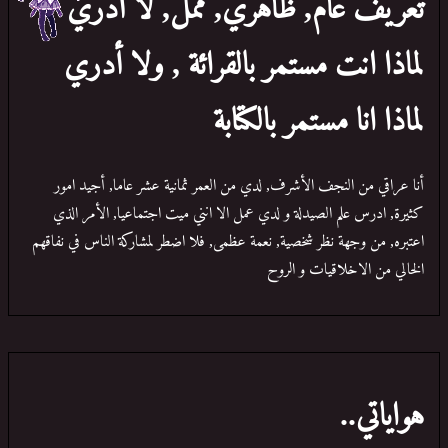
تعريف عام, ظاهري, ممل, لا أدري
لماذا انت مستمر بالقرائة , ولا أدري
لماذا انا مستمر بالكتابة
أنا عراقي من النجف الأشرف, لدي من العمر ثمانية عشر عاما, أجيد امور
كثيرة, ادرس علم الصيدلة و لدي عمل الا انني ميت اجتماعيا, الأمر الذي
اعتبره, من وجهة نظر شخصية, نعمة عظمى, فلا اضطر لمشاركة الناس في نفاقهم
الخالي من الاخلاقيات و الروح
هواياتي..